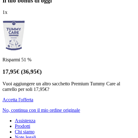
Il tuo bonus di oggi
1
x
Risparmi 51 %
17,95€
(36,95€)
Vuoi aggiungere un altro sacchetto Premium Tummy Care al
carrello per soli 17,95€?
Accetta l'offerta
No, continua con il mio ordine originale
Assistenza
Prodotti
Chi siamo
Note legali