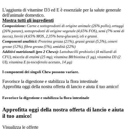
L'aggiunta di vitamine D3 ed E è essenziale per la salute generale
dell'animale domestico.
Mostra tutti gli ingredienti
Composizione:
Carne e sottoprodotti di origine animale (26% pollo), ortaggi
(26% patate), sottoprodotti di origine vegetale (4,65% FOS), semi (7% semi di
zucca), lieviti (4,65% MOS, 2,35% beta-glucani), oli e grassi.
Componenti analitici:
Proteina grezza (21%), grassi grezzi (5,5%), ceneri
grezze (12%), fibra grezza (1%), umidità (22%)
Additivi nutrizionali (pro 2 Chews):
Lattobacilli probiotici (4 miliardi di
CFU), miscela di enzimi (25 mg), vitamina B8/biotina (1 µg), vitamina D3 (2
UI), vitamina E (α-tocoferolo acetato, 14 μg)
I componenti dei singoli Chew possono variare.
Favorisce la digestione e stabilizza la flora intestinale
Approfitta oggi della nostra offerta di lancio e aiuta il tuo amico!
Favorisce la digestione e stabilizza la flora intestinale
Approfitta oggi della nostra offerta di lancio e
aiuta
il tuo amico!
Visualizza le offerte