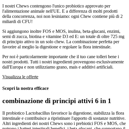
I nostri Chews contengono l'unico probiotico approvato per
l'alimentazione animale nell'UE. E a differenza di molti prodotti
della concorrenza, noi non lesiniamo: ogni Chew contiene più di 2
miliardi di CFU!
Si aggiungono inoltre FOS e MOS, inulina, beta-glucani, enzimi,
semi di zucca, biotina e vitamine D3 ed E: un totale di oltre 725 mg
di principio attivo in un solo chew. La combinazione perfetta per
favorire al meglio la digestione e regolare la flora intestinale.
Per noi è particolarmente importante che il tuo cane tolleri bene i
nostri prodotti. Tutti i nostri ingredienti provengono esclusivamente
dall'Europa e non utilizziamo grano, mais e additivi artificiali.
Visualizza le offerte
Scopri la nostra efficace
combinazione di principi attivi
6 in 1
Il probiotico Lactobacillus favorisce la digestione, stabilizza la flora
intestinale e contribuisce a ripristinare l'apporto di sostanze nutritive.
Altri ingredienti dei nostri Chews sono i prebiotici FOS e MOS, che
nutrono i batteri intestinali benefici, i beta-glucani, che supportano il