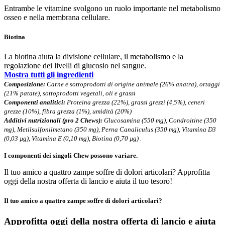
Entrambe le vitamine svolgono un
ruolo importante
nel metabolismo
osseo
e nella membrana cellulare.
Biotina
La biotina aiuta la divisione cellulare, il metabolismo e la
regolazione dei livelli di glucosio nel sangue.
Mostra tutti gli ingredienti
Composizione:
Carne e sottoprodotti di origine animale (26% anatra), ortaggi
(21% patate), sottoprodotti vegetali, oli e grassi
Componenti analitici:
Proteina grezza (22%), grassi grezzi (4,5%), ceneri
grezze (10%), fibra grezza (1%), umidità (20%)
Additivi nutrizionali (pro 2 Chews):
Glucosamina (550 mg), Condroitine (350
mg), Metilsulfonilmetano (350 mg), Perna Canaliculus (350 mg), Vitamina D3
(0,03 µg), Vitamina E (0,10 mg), Biotina (0,70 µg) .
I componenti dei singoli Chew possono variare.
Il tuo amico a quattro zampe soffre di dolori articolari? Approfitta
oggi della nostra offerta di lancio e aiuta il tuo tesoro!
Il tuo amico a quattro zampe soffre di dolori articolari?
Approfitta oggi della nostra offerta di lancio e
aiuta