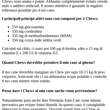
Chews sono anatra e patate. Abbiamo completamente evitato cereali,
mais o additivi artificiali. Il nostro obiettivo è garantire la migliore
tolleranza possibile per il tuo cane.
I principali principi attivi sono così composti per 2 Chews:
550 mg glucosamina
350 mg condroitina
350 mg di metilsulfonilmetano (MSM)
350 mg cozza dalle labbra verdi
Calcolati sul chilo, ci sono poi 100 µg di biotina, oltre a 15 mg di
vitamina E e 200 UI di vitamina D3.
Quanti Chews dovrebbe prendere il mio cane al giorno?
Il tuo cane dovrebbe mangiare un Chew per ogni 10-15 kg di peso
corporeo. Assicurati che ci sia abbastanza acqua potabile e controlla
il tuo cane mentre viene nutrito.
Posso dare i Chews al mio cane anche come prevenzione?
Naturalmente puoi anche dare Premium Joint Care come misura
preventiva per evitare futuri disturbi. In questo caso, è consigliabile
dimezzare la dose giornaliera. Dovresti quindi dare un Chew al