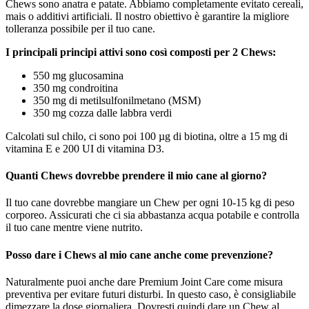
Chews sono anatra e patate. Abbiamo completamente evitato cereali,
mais o additivi artificiali. Il nostro obiettivo è garantire la migliore
tolleranza possibile per il tuo cane.
I principali principi attivi sono così composti per 2 Chews:
550 mg glucosamina
350 mg condroitina
350 mg di metilsulfonilmetano (MSM)
350 mg cozza dalle labbra verdi
Calcolati sul chilo, ci sono poi 100 µg di biotina, oltre a 15 mg di
vitamina E e 200 UI di vitamina D3.
Quanti Chews dovrebbe prendere il mio cane al giorno?
Il tuo cane dovrebbe mangiare un Chew per ogni 10-15 kg di peso
corporeo. Assicurati che ci sia abbastanza acqua potabile e controlla
il tuo cane mentre viene nutrito.
Posso dare i Chews al mio cane anche come prevenzione?
Naturalmente puoi anche dare Premium Joint Care come misura
preventiva per evitare futuri disturbi. In questo caso, è consigliabile
dimezzare la dose giornaliera. Dovresti quindi dare un Chew al