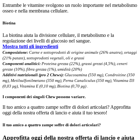
Entrambe le vitamine svolgono un
ruolo importante
nel metabolismo
osseo
e nella membrana cellulare.
Biotina
La biotina aiuta la divisione cellulare, il metabolismo e la
regolazione dei livelli di glucosio nel sangue.
Mostra tutti gli ingredienti
Composizione:
Carne e sottoprodotti di origine animale (26% anatra), ortaggi
(21% patate), sottoprodotti vegetali, oli e grassi
Componenti analitici:
Proteina grezza (22%), grassi grezzi (4,5%), ceneri
grezze (10%), fibra grezza (1%), umidità (20%)
Additivi nutrizionali (pro 2 Chews):
Glucosamina (550 mg), Condroitine (350
mg), Metilsulfonilmetano (350 mg), Perna Canaliculus (350 mg), Vitamina D3
(0,03 µg), Vitamina E (0,10 mg), Biotina (0,70 µg) .
I componenti dei singoli Chew possono variare.
Il tuo amico a quattro zampe soffre di dolori articolari? Approfitta
oggi della nostra offerta di lancio e aiuta il tuo tesoro!
Il tuo amico a quattro zampe soffre di dolori articolari?
Approfitta oggi della nostra offerta di lancio e
aiuta